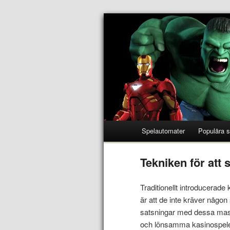
Spelautomater
Populära 
Tekniken för att 
Traditionellt introducerad
är att de inte kräver någo
satsningar med dessa mask
och lönsamma kasinospelen.