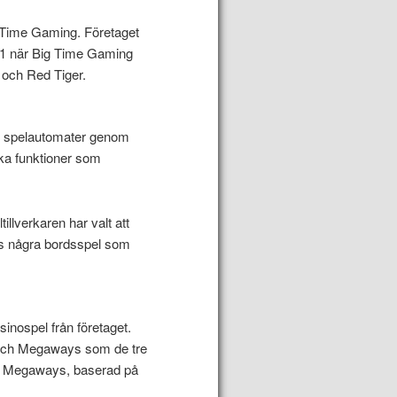
ig Time Gaming. Företaget
021 när Big Time Gaming
 och Red Tiger.
45 spelautomater genom
ka funktioner som
illverkaren har valt att
nns några bordsspel som
inospel från företaget.
 och Megaways som de tre
r Megaways, baserad på