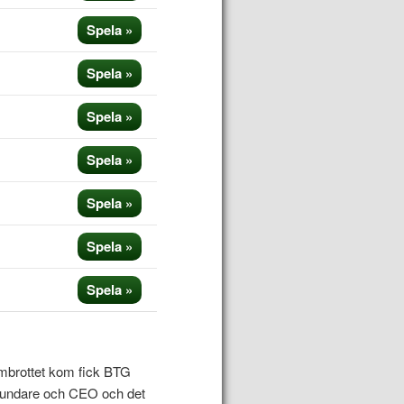
Spela »
Spela »
Spela »
Spela »
Spela »
Spela »
Spela »
ombrottet kom fick BTG
 grundare och CEO och det