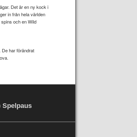
ägar. Det är en ny kock i
ger in från hela världen
 spins och en Wild
. De har förändrat
ova.
Spelpaus