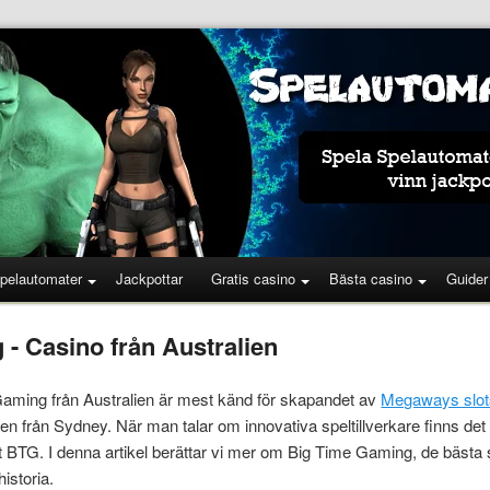
spelautomater
Jackpottar
Gratis casino
Bästa casino
Guider
- Casino från Australien
Gaming från Australien är mest känd för skapandet av
Megaways slot
ren från Sydney. När man talar om innovativa speltillverkare finns det 
 BTG. I denna artikel berättar vi mer om Big Time Gaming, de bästa 
istoria.