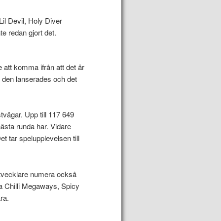
il Devil, Holy Diver
 redan gjort det.
att komma ifrån att det är
 den lanserades och det
vägar. Upp till 117 649
nästa runda har. Vidare
t tar spelupplevelsen till
utvecklare numera också
tra Chilli Megaways, Spicy
ra.