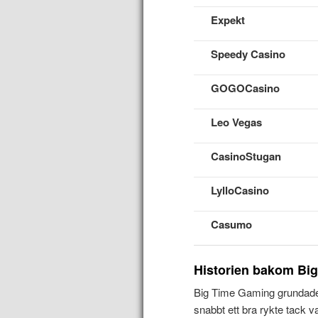
Expekt
Speedy Casino
GOGOCasino
Leo Vegas
CasinoStugan
LylloCasino
Casumo
Historien bakom Bi
Big Time Gaming grundades
snabbt ett bra rykte tack 