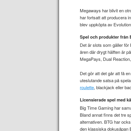
Megaways har blivit en otro
har fortsatt att producer
blev uppköpta av Evolution
Spel och produkter från
Det är slots som gäller fö
åren där drygt hälften är
MegaPays, Dual Reaction,
Det gör att det går att få e
uteslutande satsa på spela
roulette
, blackjack eller ba
Licensierade spel med 
Big Time Gaming har samarb
Bland annat finns det tre
alternativen. BTG har o
den klassiska dokusåpan E