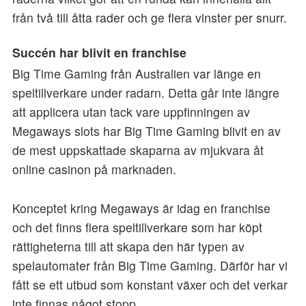
från två till åtta rader och ge flera vinster per snurr.
Succén har blivit en franchise
Big Time Gaming från Australien var länge en
speltillverkare under radarn. Detta går inte längre
att applicera utan tack vare uppfinningen av
Megaways slots har Big Time Gaming blivit en av
de mest uppskattade skaparna av mjukvara åt
online casinon på marknaden.
Konceptet kring Megaways är idag en franchise
och det finns flera speltillverkare som har köpt
rättigheterna till att skapa den här typen av
spelautomater från Big Time Gaming. Därför har vi
fått se ett utbud som konstant växer och det verkar
inte finnas något stopp.