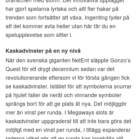
har gjort spelarna lyriska och allt fler hakar på
trenden som fortsätter att växa. Ingenting tyder på
att det kommer avta heller utan här får du en
spelupplevelse som sitter i.
Kaskadvinster på en ny nivå
När den svenska giganten NetEnt släppte Gonzo’s
Quest för ett drygt decennium sedan var det
revolutionerande eftersom vi för första gången fick
se kaskadvinster. Istället för att symbolerna snurrar
på hjulet faller de neråt och vinnande symboler
sprängs bort för att ge plats åt nya. Det möjliggör
mer än vinst per runda. I Megaways slots är
kaskadvinster uppgraderat till att inte bara göra det
möjligt med en vinst per runda, i tillägg expanderar
raderna vilket gör att en runda kan innehålla allt