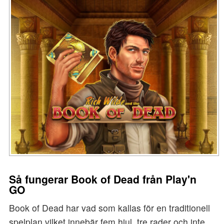
KONTAKT
OM OSS
Så fungerar Book of Dead från Play'n
GO
Book of Dead har vad som kallas för en traditionell
spelplan vilket innebär fem hjul, tre rader och inte