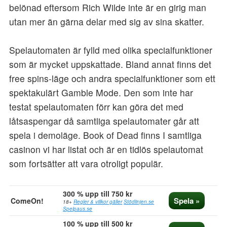
belönad eftersom Rich Wilde inte är en girig man
GORILLA GOLD MEGAWAYS
utan mer än gärna delar med sig av sina skatter.
IMMORTAL ROMANCE
KNIGHT RIDER
Spelautomaten är fylld med olika specialfunktioner
LARA CROFT
som är mycket uppskattade. Bland annat finns det
JULSLOTS
free spins-läge och andra specialfunktioner som ett
MEGAWAYS
spektakulärt Gamble Mode. Den som inte har
MICROGAMING SLOTS
testat spelautomaten förr kan göra det med
MOON PRINCESS
låtsaspengar då samtliga spelautomater går att
NARCOS
spela i demoläge. Book of Dead finns I samtliga
NETENT SLOTS
casinon vi har listat och är en tidlös spelautomat
NOLIMIT CITY
som fortsätter att vara otroligt populär.
PIRATE GOLD
PLAYTECH SLOTS
300 % upp till 750 kr
Spela »
ComeOn!
18+
Regler & villkor gäller
Stödlinjen.se
RABBIT GARDEN
Spelpaus.se
RETURN OF KONG
100 % upp till 500 kr