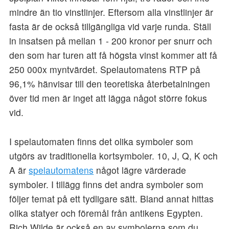
mindre än tio vinstlinjer. Eftersom alla vinstlinjer är
fasta är de också tillgängliga vid varje runda. Ställ
in insatsen på mellan 1 - 200 kronor per snurr och
den som har turen att få högsta vinst kommer att få
250 000x myntvärdet. Spelautomatens RTP på
96,1% hänvisar till den teoretiska återbetalningen
över tid men är inget att lägga något större fokus
vid.
I spelautomaten finns det olika symboler som
utgörs av traditionella kortsymboler. 10, J, Q, K och
A är
spelautomatens
något lägre värderade
symboler. I tillägg finns det andra symboler som
följer temat på ett tydligare sätt. Bland annat hittas
olika statyer och föremål från antikens Egypten.
Rich Wilde är också en av symbolerna som du