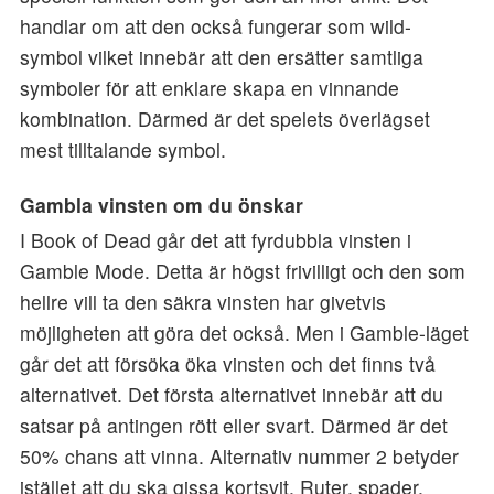
handlar om att den också fungerar som wild-
symbol vilket innebär att den ersätter samtliga
symboler för att enklare skapa en vinnande
kombination. Därmed är det spelets överlägset
mest tilltalande symbol.
Gambla vinsten om du önskar
I Book of Dead går det att fyrdubbla vinsten i
Gamble Mode. Detta är högst frivilligt och den som
hellre vill ta den säkra vinsten har givetvis
möjligheten att göra det också. Men i Gamble-läget
går det att försöka öka vinsten och det finns två
alternativet. Det första alternativet innebär att du
satsar på antingen rött eller svart. Därmed är det
50% chans att vinna. Alternativ nummer 2 betyder
istället att du ska gissa kortsvit. Ruter, spader,