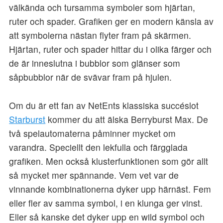
KONTAKT
välkända och tursamma symboler som hjärtan,
ruter och spader. Grafiken ger en modern känsla av
OM OSS
att symbolerna nästan flyter fram på skärmen.
Hjärtan, ruter och spader hittar du i olika färger och
de är inneslutna i bubblor som glänser som
såpbubblor när de svävar fram på hjulen.
Om du är ett fan av NetEnts klassiska succéslot
Starburst
kommer du att älska Berryburst Max. De
två spelautomaterna påminner mycket om
varandra. Speciellt den lekfulla och färgglada
grafiken. Men också klusterfunktionen som gör allt
så mycket mer spännande. Vem vet var de
vinnande kombinationerna dyker upp härnäst. Fem
eller fler av samma symbol, i en klunga ger vinst.
Eller så kanske det dyker upp en wild symbol och