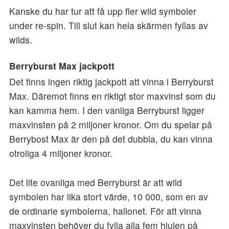
Kanske du har tur att få upp fler wild symboler
under re-spin. Till slut kan hela skärmen fyllas av
wilds.
Berryburst Max jackpott
Det finns ingen riktig jackpott att vinna i Berryburst
Max. Däremot finns en riktigt stor maxvinst som du
kan kamma hem. I den vanliga Berryburst ligger
maxvinsten på 2 miljoner kronor. Om du spelar på
Berrybost Max är den på det dubbla, du kan vinna
otroliga 4 miljoner kronor.
Det lite ovanliga med Berryburst är att wild
symbolen har lika stort värde, 10 000, som en av
de ordinarie symbolerna, hallonet. För att vinna
maxvinsten behöver du fylla alla fem hjulen på