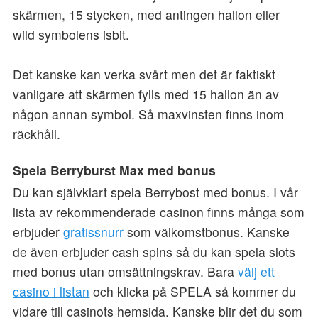
skärmen, 15 stycken, med antingen hallon eller
wild symbolens isbit.
Det kanske kan verka svårt men det är faktiskt
vanligare att skärmen fylls med 15 hallon än av
någon annan symbol. Så maxvinsten finns inom
räckhåll.
Spela Berryburst Max med bonus
Du kan självklart spela Berrybost med bonus. I vår
lista av rekommenderade casinon finns många som
erbjuder
gratissnurr
som välkomstbonus. Kanske
de även erbjuder cash spins så du kan spela slots
med bonus utan omsättningskrav. Bara
välj ett
casino i listan
och klicka på SPELA så kommer du
vidare till casinots hemsida. Kanske blir det du som