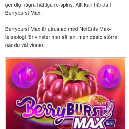
ger dig några häftiga re-spins. Allt kan hända i
Berryburst Max.
Berryburst Max är utrustad med NetEnts Max-
teknologi för vinster mer sällan, men desto större
när du väl vinner.