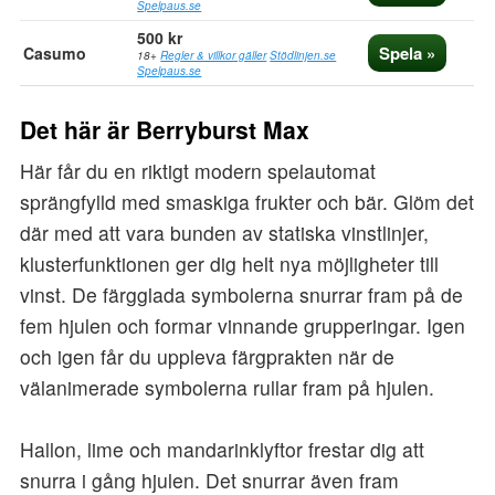
Spelpaus.se
GUIDER
500 kr
Spela »
Casumo
18+
Regler & villkor gäller
Stödlinjen.se
BIG TIME GAMING
Spelpaus.se
CASINO UTAN LICENS
Det här är Berryburst Max
NORSKA SLOTS
Här får du en riktigt modern spelautomat
ONLINE VS OFFLINE
sprängfylld med smaskiga frukter och bär. Glöm det
RETURN TO PLAYER
där med att vara bunden av statiska vinstlinjer,
ROULETTE
klusterfunktionen ger dig helt nya möjligheter till
SLOTS HISTORIA
vinst. De färgglada symbolerna snurrar fram på de
SLOTS HOS CASINO UTAN LICENS
fem hjulen och formar vinnande grupperingar. Igen
SPELPAUS
och igen får du uppleva färgprakten när de
SPELUTBUDET ONLINE
välanimerade symbolerna rullar fram på hjulen.
TV-SLOTS
TÄRNINGSSPEL
Hallon, lime och mandarinklyftor frestar dig att
WOWPOT
snurra i gång hjulen. Det snurrar även fram