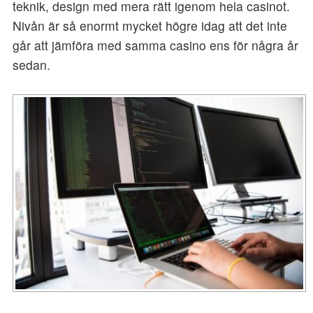
teknik, design med mera rätt igenom hela casinot.
Nivån är så enormt mycket högre idag att det inte
går att jämföra med samma casino ens för några år
sedan.