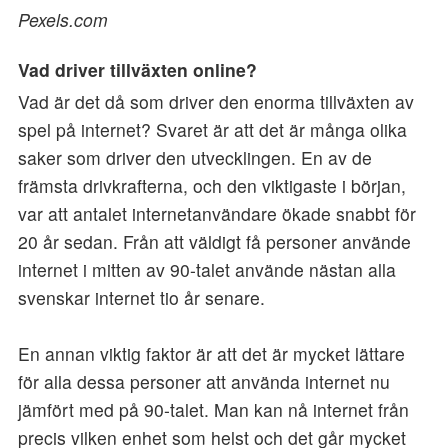
Pexels.com
Vad driver tillväxten online?
Vad är det då som driver den enorma tillväxten av
spel på internet? Svaret är att det är många olika
saker som driver den utvecklingen. En av de
främsta drivkrafterna, och den viktigaste i början,
var att antalet internetanvändare ökade snabbt för
20 år sedan. Från att väldigt få personer använde
internet i mitten av 90-talet använde nästan alla
svenskar internet tio år senare.
En annan viktig faktor är att det är mycket lättare
för alla dessa personer att använda internet nu
jämfört med på 90-talet. Man kan nå internet från
precis vilken enhet som helst och det går mycket