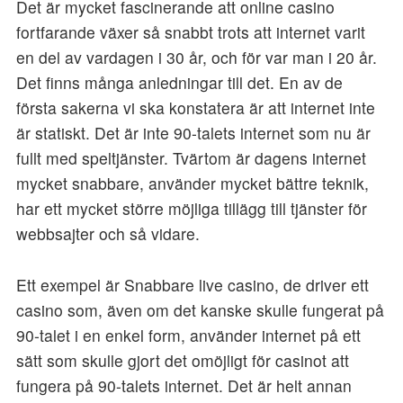
Det är mycket fascinerande att online casino
KONTAKT
fortfarande växer så snabbt trots att internet varit
OM OSS
en del av vardagen i 30 år, och för var man i 20 år.
Det finns många anledningar till det. En av de
första sakerna vi ska konstatera är att internet inte
är statiskt. Det är inte 90-talets internet som nu är
fullt med speltjänster. Tvärtom är dagens internet
mycket snabbare, använder mycket bättre teknik,
har ett mycket större möjliga tillägg till tjänster för
webbsajter och så vidare.
Ett exempel är Snabbare live casino, de driver ett
casino som, även om det kanske skulle fungerat på
90-talet i en enkel form, använder internet på ett
sätt som skulle gjort det omöjligt för casinot att
fungera på 90-talets internet. Det är helt annan