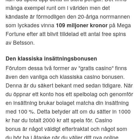
många exempel runt om i världen men det
kändaste är förmodligen den 20-åriga norrmannen
som lyckades vinna
109 miljoner kronor
på Mega
Fortune efter att blivit tilldelad ett antal free spins
av Betsson.
Den klassiska insättningsbonusen
Förutom dessa två former av "gratis casino" finns
även den vanliga och klassiska casino bonusen.
Denna är du säkert bekant med sedan tidigare. När
du öppnar ett konto hos ett spelbolag och genomför
en insättning brukar bolaget matcha din insättning
med 100 %. Detta betyder att om du sätter in 1000
kr har du totalt 2000 kr att spela för. Casino
bonus är något väldigt eftertraktat och något som
du bör ha i åtanke när du väljer ditt nya online