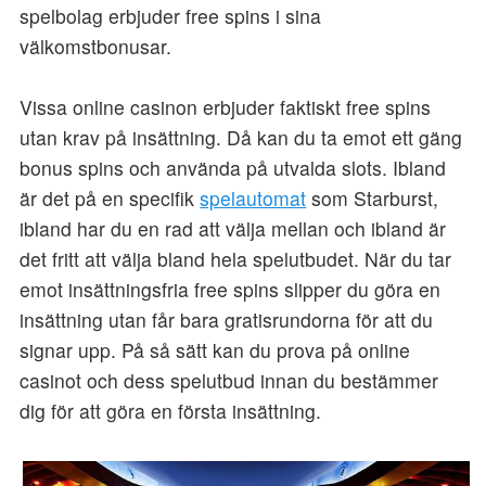
KONTAKT
spelbolag erbjuder free spins i sina
välkomstbonusar.
OM OSS
Vissa online casinon erbjuder faktiskt free spins
utan krav på insättning. Då kan du ta emot ett gäng
bonus spins och använda på utvalda slots. Ibland
är det på en specifik
spelautomat
som Starburst,
ibland har du en rad att välja mellan och ibland är
det fritt att välja bland hela spelutbudet. När du tar
emot insättningsfria free spins slipper du göra en
insättning utan får bara gratisrundorna för att du
signar upp. På så sätt kan du prova på online
casinot och dess spelutbud innan du bestämmer
dig för att göra en första insättning.