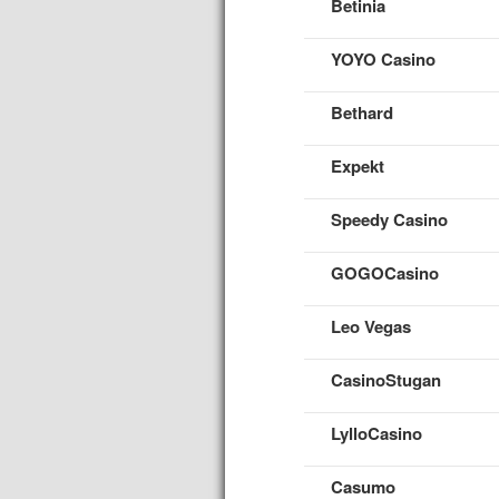
Betinia
YOYO Casino
Bethard
Expekt
Speedy Casino
GOGOCasino
Leo Vegas
CasinoStugan
LylloCasino
Casumo