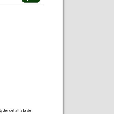
yder det att alla de