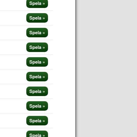
Spela »
Spela »
Spela »
Spela »
Spela »
Spela »
Spela »
Spela »
Spela »
Spela »