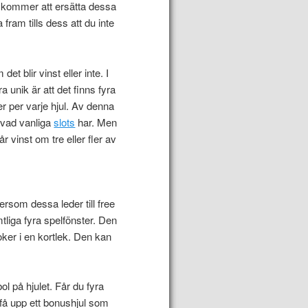
r kommer att ersätta dessa
 fram tills dess att du inte
 blir vinst eller inte. I
unik är att det finns fyra
er per varje hjul. Av denna
n vad vanliga
slots
har. Men
r vinst om tre eller fler av
ersom dessa leder till free
liga fyra spelfönster. Den
oker i en kortlek. Den kan
l på hjulet. Får du fyra
få upp ett bonushjul som