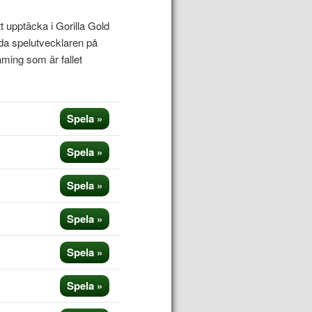
tt upptäcka i Gorilla Gold
da spelutvecklaren på
ming som är fallet
Spela »
Spela »
Spela »
Spela »
Spela »
Spela »