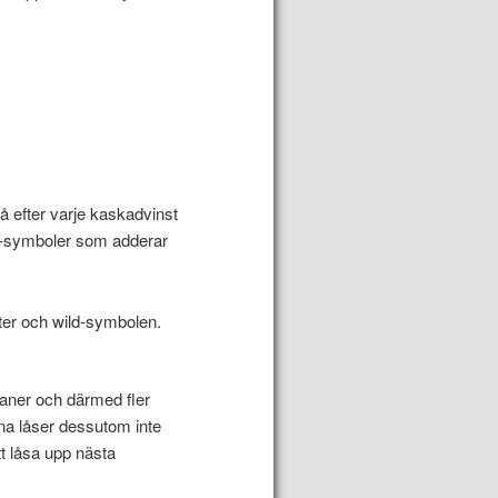
å efter varje kaskadvinst
er-symboler som adderar
ter och wild-symbolen.
laner och därmed fler
rna låser dessutom inte
tt låsa upp nästa