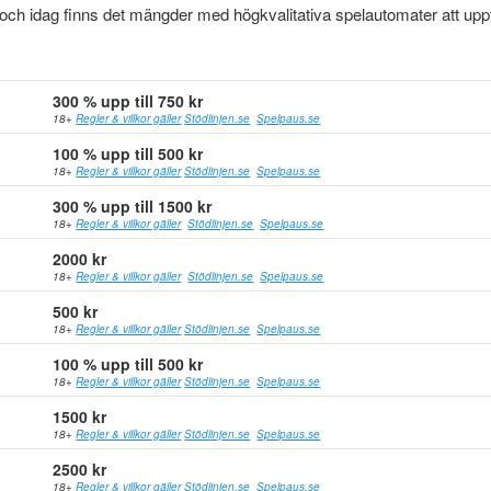
r och idag finns det mängder med högkvalitativa spelautomater att upp
300 % upp till 750 kr
18+
Regler & villkor gäller
Stödlinjen.se
Spelpaus.se
100 % upp till 500 kr
18+
Regler & villkor gäller
Stödlinjen.se
Spelpaus.se
300 % upp till 1500 kr
18+
Regler & villkor gäller
Stödlinjen.se
Spelpaus.se
2000 kr
18+
Regler & villkor gäller
Stödlinjen.se
Spelpaus.se
500 kr
18+
Regler & villkor gäller
Stödlinjen.se
Spelpaus.se
100 % upp till 500 kr
18+
Regler & villkor gäller
Stödlinjen.se
Spelpaus.se
1500 kr
18+
Regler & villkor gäller
Stödlinjen.se
Spelpaus.se
2500 kr
18+
Regler & villkor gäller
Stödlinjen.se
Spelpaus.se