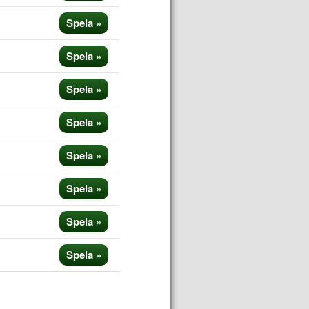
Spela »
Spela »
Spela »
Spela »
Spela »
Spela »
Spela »
Spela »