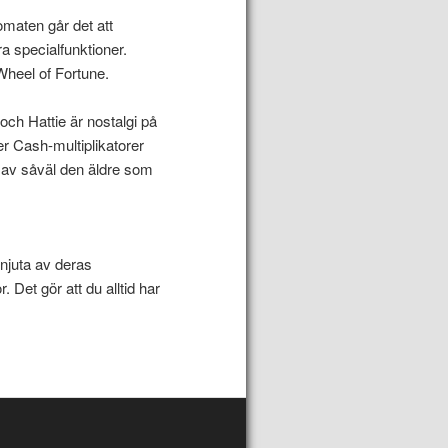
omaten går det att
a specialfunktioner.
Wheel of Fortune.
ch Hattie är nostalgi på
r Cash-multiplikatorer
 av såväl den äldre som
 njuta av deras
. Det gör att du alltid har