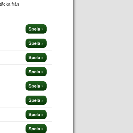
täcka från
Spela »
Spela »
Spela »
Spela »
Spela »
Spela »
Spela »
Spela »