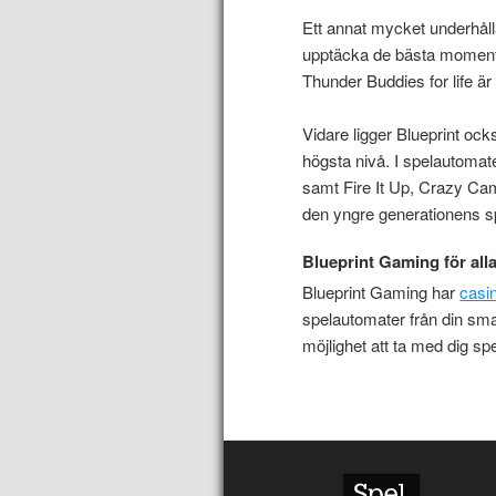
Ett annat mycket underhåll
upptäcka de bästa momenten
Thunder Buddies for life ä
Vidare ligger Blueprint oc
högsta nivå. I spelautoma
samt Fire It Up, Crazy Ca
den yngre generationens s
Blueprint Gaming för all
Blueprint Gaming har
casi
spelautomater från din smart
möjlighet att ta med dig sp