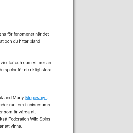
ens för fenomenet när det
t och du hittar bland
a vinster och som vi mer än
u spelar för de riktigt stora
Rick and Morty
Megaways
.
pader runt om i universums
er som är värda att
också Federation Wild Spins
r att vinna.